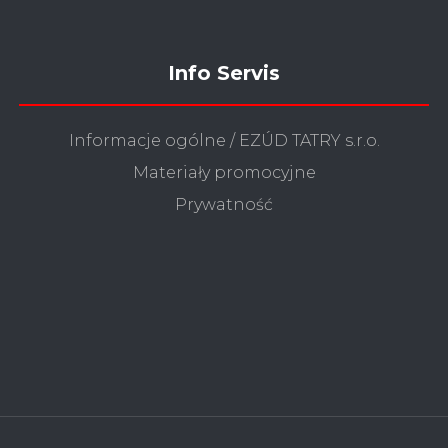
Info Servis
Informacje ogólne / EZÚD TATRY s.r.o.
Materiały promocyjne
Prywatność