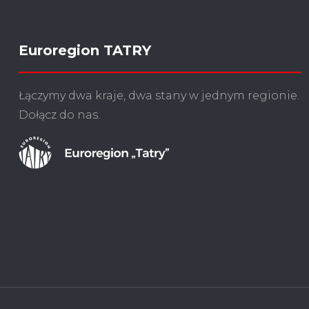
Euroregion TATRY
Łączymy dwa kraje, dwa stany w jednym regionie.
Dołącz do nas.