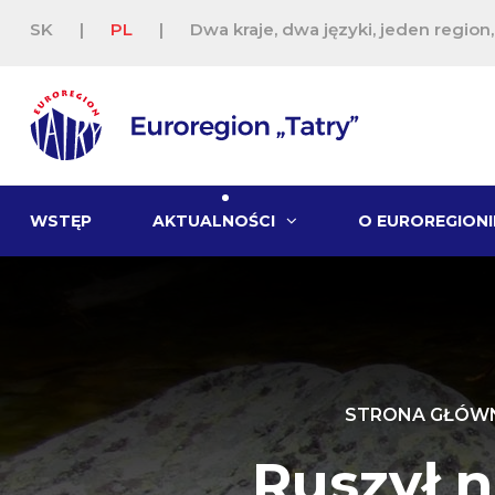
SK
|
PL
|
Dwa kraje, dwa języki, jeden region
WSTĘP
AKTUALNOŚCI
O EUROREGIONI
STRONA GŁÓW
Ruszył 