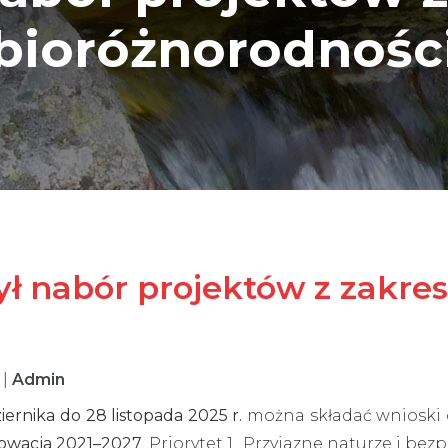
bioróżnorodnośc
ył nabór projektów z zakre
5
|
Admin
iernika do 28 listopada 2025 r.
można składać wnioski
łowacja 2021–2027
, Priorytet 1 „Przyjazne naturze i be