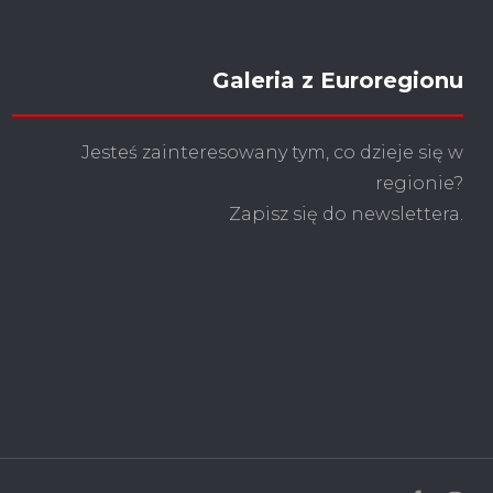
Galeria z Euroregionu
Jesteś zainteresowany tym, co dzieje się w
regionie?
Zapisz się do newslettera.