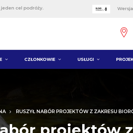
, jeden cel podróży.
Wersja
E
CZŁONKOWIE
USŁUGI
PROJE
NA
RUSZYŁ NABÓR PROJEKTÓW Z ZAKRESU BIO
nabór projektów z