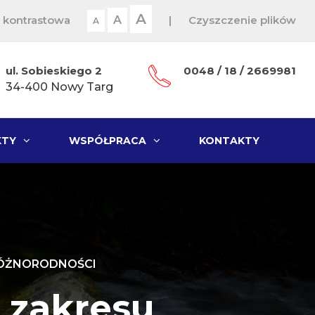
A
 kontrastowa
A
|
Czyszczenie plików
A
ul. Sobieskiego 2
0048 / 18 / 2669981
34-400 Nowy Targ
KTY
WSPÓŁPRACA
KONTAKTY
RÓŻNORODNOŚCI
 zakresu