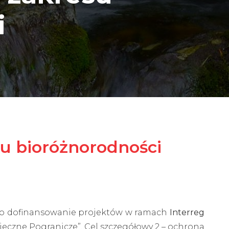
i
su bioróżnorodności
 o dofinansowanie projektów w ramach
Interreg
zpieczne Pogranicze”, Cel szczegółowy 2 – ochrona