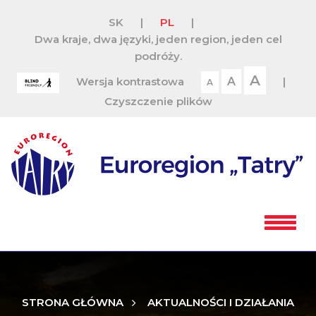
SK
|
PL
|
Dwa kraje, dwa języki, jeden region, jeden cel
podróży.
A
Wersja kontrastowa
A
|
A
Czyszczenie plików
STRONA GŁÓWNA
AKTUALNOŚCI I DZIAŁANIA