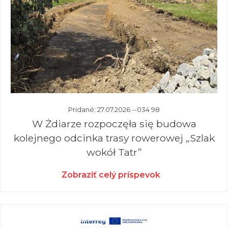
Pridané: 27.07.2026 --034 98
W Żdiarze rozpoczęła się budowa
kolejnego odcinka trasy rowerowej „Szlak
wokół Tatr”
Zobraziť celý príspevok