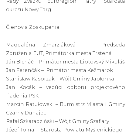
Rady Zväzku Euroregión "Tatry", Starosta
okresu Nowy Targ
Členovia Zoskupenia:
Magdaléna Zmarzláková – Predseda
Združenia EUT, Primátorka mesta Trstená
Ján Blcháč – Primátor mesta Liptovský Mikuláš
Ján Ferenčák – Primátor mesta Kežmarok
Stanisław Kasprzak – Wójt Gminy Jabłonka
Ján Kocák – vedúci odboru projektového
riadenia PSK
Marcin Ratułowski – Burmistrz Miasta i Gminy
Czarny Dunajec
Rafał Szkaradziński – Wójt Gminy Szaflary
Józef Tomal – Starosta Powiatu Myślenickiego