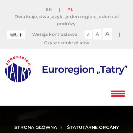
SK
|
PL
|
Dwa kraje, dwa języki, jeden region, jeden cel
podróży.
A
Wersja kontrastowa
A
|
A
Czyszczenie plików
STRONA GŁÓWNA
ŠTATUTÁRNE ORGÁNY