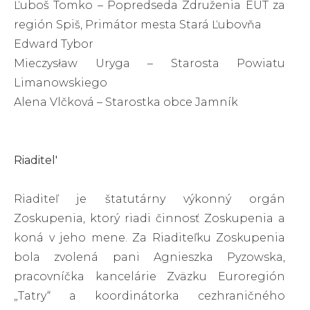
Ľuboš Tomko – Popredseda Združenia EUT za
región Spiš, Primátor mesta Stará Ľubovňa
Edward Tybor
Mieczysław Uryga – Starosta Powiatu
Limanowskiego
Alena Vlčková – Starostka obce Jamník
Riaditel'
Riaditeľ je štatutárny výkonný orgán
Zoskupenia, ktorý riadi činnosť Zoskupenia a
koná v jeho mene. Za Riaditeľku Zoskupenia
bola zvolená pani Agnieszka Pyzowska,
pracovníčka kancelárie Zväzku Euroregión
„Tatry“ a koordinátorka cezhraničného