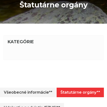
Štatutárne orgány
KATEGÓRIE
Všeobecné informácie**
Štatutárne orgány**