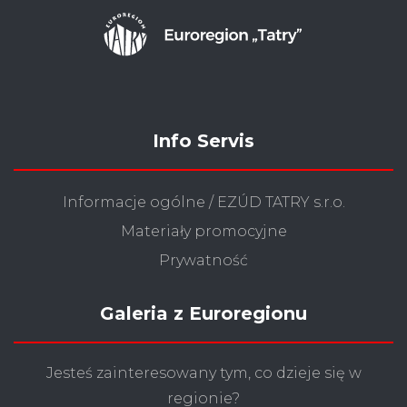
Info Servis
Informacje ogólne / EZÚD TATRY s.r.o.
Materiały promocyjne
Prywatność
Galeria z Euroregionu
Jesteś zainteresowany tym, co dzieje się w
regionie?