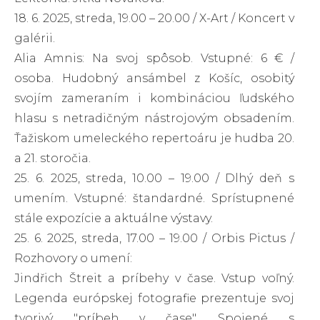
18. 6. 2025, streda, 19.00 – 20.00 / X-Art / Koncert v
galérii.
Alia Amnis: Na svoj spôsob. Vstupné: 6 € /
osoba. Hudobný ansámbel z Košíc, osobitý
svojím zameraním i kombináciou ľudského
hlasu s netradičným nástrojovým obsadením.
Ťažiskom umeleckého repertoáru je hudba 20.
a 21. storočia.
25. 6. 2025, streda, 10.00 – 19.00 / Dlhý deň s
umením. Vstupné: štandardné. Sprístupnené
stále expozície a aktuálne výstavy.
25. 6. 2025, streda, 17.00 – 19.00 / Orbis Pictus /
Rozhovory o umení:
Jindřich Štreit a príbehy v čase. Vstup voľný.
Legenda európskej fotografie prezentuje svoj
tvorivý "príbeh v čase". Spojené s