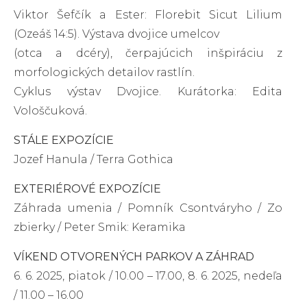
Viktor Šefčík a Ester: Florebit Sicut Lilium
(Ozeáš 14:5). Výstava dvojice umelcov
(otca a dcéry), čerpajúcich inšpiráciu z
morfologických detailov rastlín.
Cyklus výstav Dvojice. Kurátorka: Edita
Vološčuková.
STÁLE EXPOZÍCIE
Jozef Hanula / Terra Gothica
EXTERIÉROVÉ EXPOZÍCIE
Záhrada umenia / Pomník Csontváryho / Zo
zbierky / Peter Smik: Keramika
VÍKEND OTVORENÝCH PARKOV A ZÁHRAD
6. 6. 2025, piatok / 10.00 – 17.00, 8. 6. 2025, nedeľa
/ 11.00 – 16.00