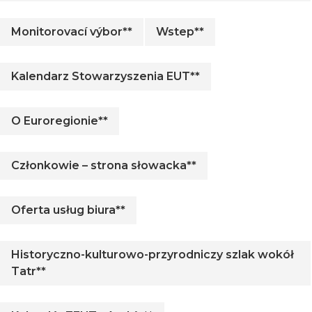
Monitorovací výbor**
Wstep**
Kalendarz Stowarzyszenia EUT**
O Euroregionie**
Członkowie – strona słowacka**
Oferta usług biura**
Historyczno-kulturowo-przyrodniczy szlak wokół
Tatr**