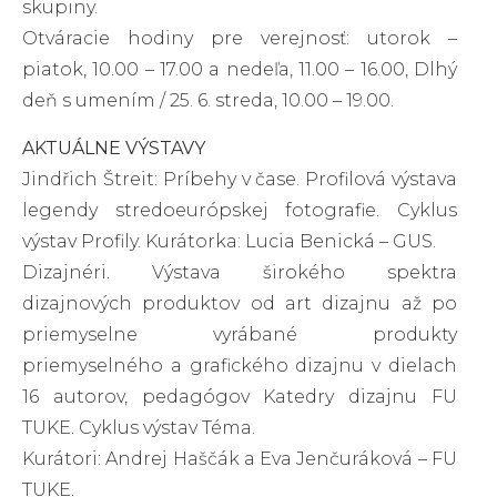
skupiny.
Otváracie hodiny pre verejnosť: utorok –
piatok, 10.00 – 17.00 a nedeľa, 11.00 – 16.00, Dlhý
deň s umením / 25. 6. streda, 10.00 – 19.00.
AKTUÁLNE VÝSTAVY
Jindřich Štreit: Príbehy v čase. Profilová výstava
legendy stredoeurópskej fotografie. Cyklus
výstav Profily. Kurátorka: Lucia Benická – GUS.
Dizajnéri. Výstava širokého spektra
dizajnových produktov od art dizajnu až po
priemyselne vyrábané produkty
priemyselného a grafického dizajnu v dielach
16 autorov, pedagógov Katedry dizajnu FU
TUKE. Cyklus výstav Téma.
Kurátori: Andrej Haščák a Eva Jenčuráková – FU
TUKE.