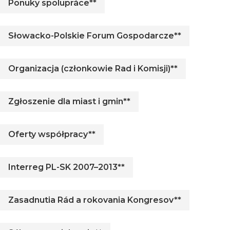
Ponuky spolupráce**
Słowacko-Polskie Forum Gospodarcze**
Organizacja (członkowie Rad i Komisji)**
Zgłoszenie dla miast i gmin**
Oferty współpracy**
Interreg PL-SK 2007–2013**
Zasadnutia Rád a rokovania Kongresov**