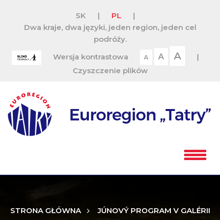
SK
|
PL
|
Dwa kraje, dwa języki, jeden region, jeden cel
podróży.
A
Wersja kontrastowa
A
|
A
Czyszczenie plików
STRONA GŁÓWNA
JÚNOVÝ PROGRAM V GALÉRII