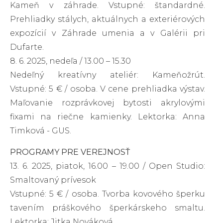
Kameň v záhrade. Vstupné: štandardné.
Prehliadky stálych, aktuálnych a exteriérových
expozícií v Záhrade umenia a v Galérii pri
Dufarte.
8. 6. 2025, nedeľa / 13.00 – 15.30
Nedeľný kreatívny ateliér: Kameňožrút.
Vstupné: 5 € / osoba. V cene prehliadka výstav.
Maľovanie rozprávkovej bytosti akrylovými
fixami na riečne kamienky. Lektorka: Anna
Timková - GUS.
PROGRAMY PRE VEREJNOSŤ
13. 6. 2025, piatok, 16.00 – 19.00 / Open Studio:
Smaltovaný prívesok
Vstupné: 5 € / osoba. Tvorba kovového šperku
tavením práškového šperkárskeho smaltu.
Lektorka: Jitka Nováková.