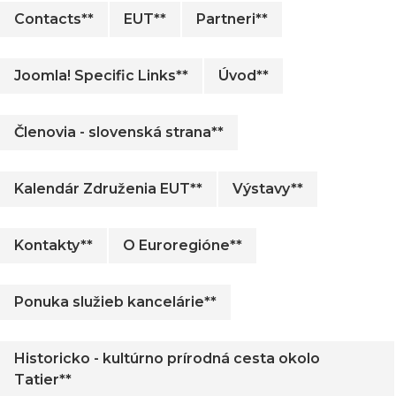
Contacts**
EUT**
Partneri**
Joomla! Specific Links**
Úvod**
Členovia - slovenská strana**
Kalendár Združenia EUT**
Výstavy**
Kontakty**
O Euroregióne**
Ponuka služieb kancelárie**
Historicko - kultúrno prírodná cesta okolo
Tatier**