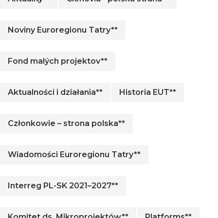
Noviny Euroregionu Tatry**
Fond malých projektov**
Aktualności i działania**
Historia EUT**
Członkowie – strona polska**
Wiadomości Euroregionu Tatry**
Interreg PL-SK 2021–2027**
Komitet ds. Mikroprojektów**
Platforms**