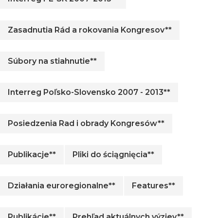
Zasadnutia Rád a rokovania Kongresov**
Súbory na stiahnutie**
Interreg Poľsko-Slovensko 2007 - 2013**
Posiedzenia Rad i obrady Kongresów**
Publikacje**
Pliki do ściągnięcia**
Działania euroregionalne**
Features**
Publikácie**
Prehľad aktuálnych výziev**