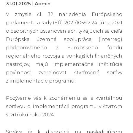
31.01.2025
|
Admin
V zmysle čl. 32 nariadenia Európskeho
parlamentu a rady (EÚ) 2021/1059 z 24. júna 2021
o osobitných ustanoveniach týkajúcich sa cieľa
Európska územná spolupráca (Interreg)
podporovaného z Európskeho fondu
regionálneho rozvoja a vonkajších finančných
nástrojov, majú implementačné inštitúcie
povinnosť zverejňovať štvrťročné správy
z implementácie programu.
Pozývame vás k zoznámeniu sa s kvartálnou
správou o implementácii programu v štvrtom
štvrťroku roku 2024.
Správa je k dispozícii na nasledujúcom