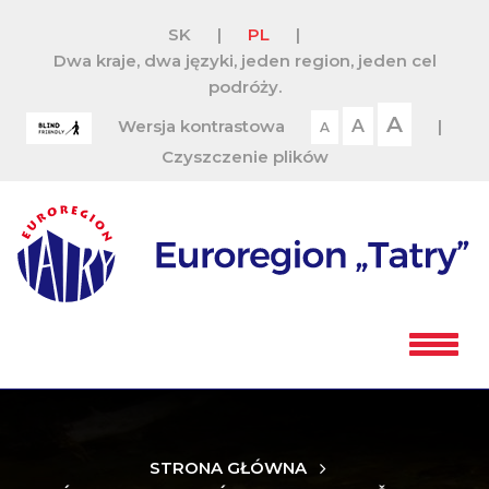
SK
|
PL
|
Dwa kraje, dwa języki, jeden region, jeden cel
podróży.
A
Wersja kontrastowa
A
|
A
Czyszczenie plików
STRONA GŁÓWNA