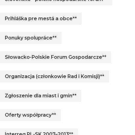
Prihláška pre mestá a obce**
Ponuky spolupráce**
Słowacko-Polskie Forum Gospodarcze**
Organizacja (członkowie Rad i Komisji)**
Zgłoszenie dla miast i gmin**
Oferty współpracy**
Interreg PL-SK 2007–2013**