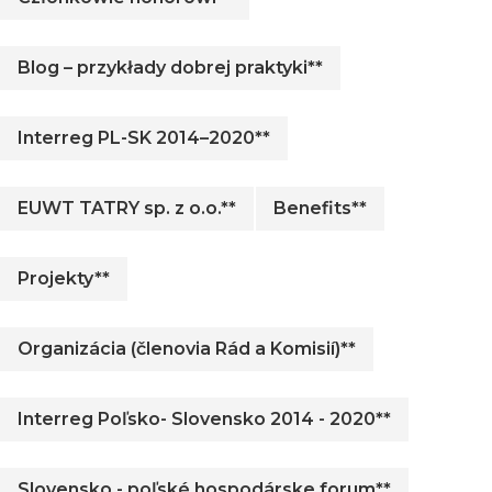
Blog – przykłady dobrej praktyki**
Interreg PL-SK 2014–2020**
EUWT TATRY sp. z o.o.**
Benefits**
Projekty**
Organizácia (členovia Rád a Komisií)**
Interreg Poľsko- Slovensko 2014 - 2020**
Slovensko - poľské hospodárske forum**