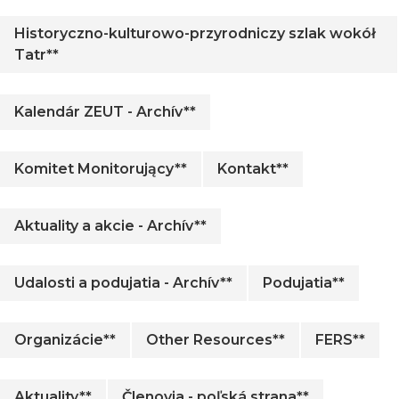
Historyczno-kulturowo-przyrodniczy szlak wokół
Tatr**
Kalendár ZEUT - Archív**
Komitet Monitorujący**
Kontakt**
Aktuality a akcie - Archív**
Udalosti a podujatia - Archív**
Podujatia**
Organizácie**
Other Resources**
FERS**
Aktuality**
Členovia - poľská strana**