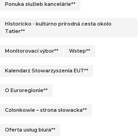
Ponuka služieb kancelárie**
Historicko - kultúrno prírodná cesta okolo
Tatier**
Monitorovací výbor**
Wstep**
Kalendarz Stowarzyszenia EUT**
O Euroregionie**
Członkowie – strona słowacka**
Oferta usług biura**