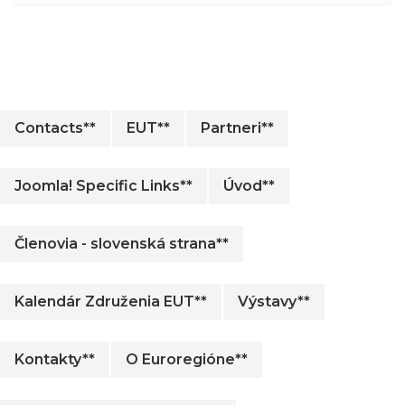
Contacts**
EUT**
Partneri**
Joomla! Specific Links**
Úvod**
Členovia - slovenská strana**
Kalendár Združenia EUT**
Výstavy**
Kontakty**
O Euroregióne**