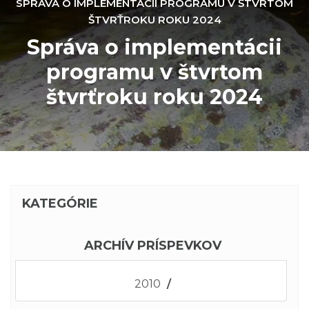
SPRÁVA O IMPLEMENTÁCII PROGRAMU V ŠTVRTOM
ŠTVRŤROKU ROKU 2024
Správa o implementácii
programu v štvrtom
štvrťroku roku 2024
KATEGÓRIE
ARCHÍV PRÍSPEVKOV
2010
/