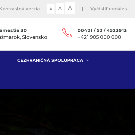
A
Kontrastná verzia
A
|
Vyčistiť cookies
A
ámestie 30
00421 / 52 / 4523913
ežmarok, Slovensko
+421 905 000 000
CEZHRANIČNÁ SPOLUPRÁCA