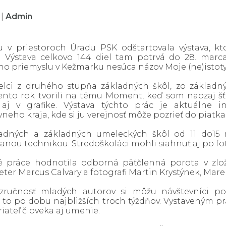
5
|
Admin
u v priestoroch Úradu PSK odštartovala výstava, k
 Výstava celkovo 144 diel tam potrvá do 28. marca. 
 priemyslu v Kežmarku nesúca názov Moje (ne)istoty za
lci z druhého stupňa základných škôl, zo základn
ento rok tvorili na tému Moment, keď som naozaj šťas
i aj v grafike. Výstava týchto prác je aktuálne 
eho kraja, kde si ju verejnosť môže pozrieť do piatka
ladných a základných umeleckých škôl od 11 do15 r
ou technikou. Stredoškoláci mohli siahnuť aj po fotog
é práce hodnotila odborná päťčlenná porota v zlož
eter Marcus Calvary a fotografi Martin Krystýnek, Mar
zručnosť mladých autorov si môžu návštevníci pozr
 to po dobu najbližších troch týždňov. Vystaveným pr
riateľ človeka aj umenie.