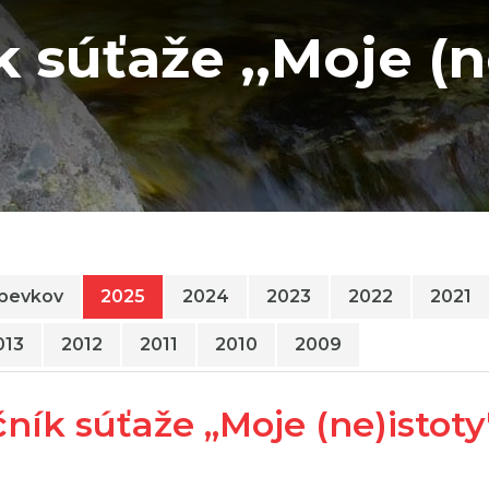
ík súťaže ,,Moje (n
spevkov
2025
2024
2023
2022
2021
013
2012
2011
2010
2009
očník súťaže ,,Moje (ne)istoty