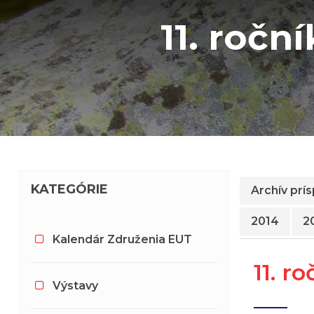
11. ročn
KATEGÓRIE
Archív prí
2014
2
Kalendár Združenia EUT
11. r
Výstavy