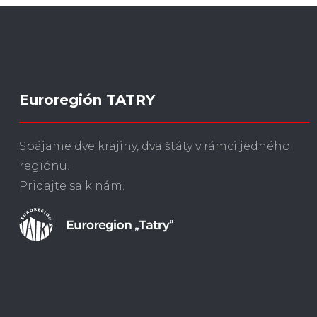
Euroregión TATRY
Spájame dve krajiny, dva štáty v rámci jedného
regiónu.
Pridajte sa k nám.