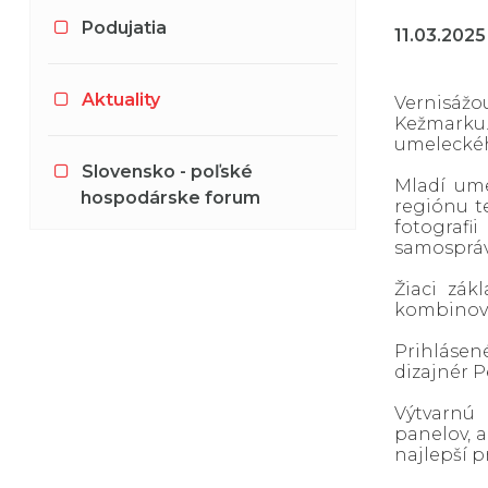
Podujatia
11.03.202
Aktuality
Vernisážo
Kežmarku.
umeleckého
Slovensko - poľské
Mladí ume
hospodárske forum
regiónu t
fotografi
samosprávn
Žiaci zák
kombinovan
Prihlásen
dizajnér P
Výtvarnú 
panelov, a
najlepší p