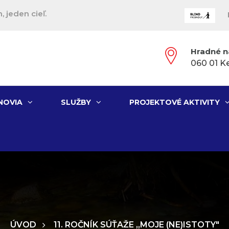
, jeden cieľ.
Hradné n
060 01 K
NOVIA
SLUŽBY
PROJEKTOVÉ AKTIVITY
ÚVOD
11. ROČNÍK SÚŤAŽE ,,MOJE (NE)ISTOTY"