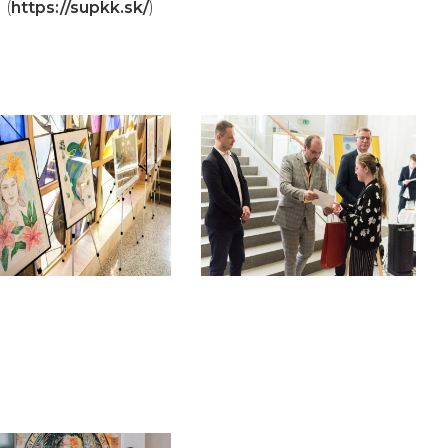
 (
https://supkk.sk/
)