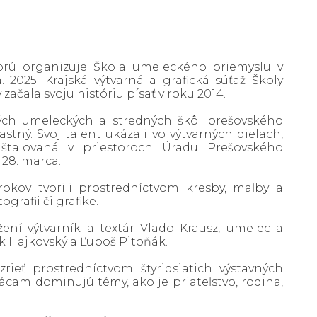
torú organizuje Škola umeleckého priemyslu v
2025. Krajská výtvarná a grafická súťaž Školy
čala svoju históriu písať v roku 2014.
ých umeleckých a stredných škôl prešovského
tný. Svoj talent ukázali vo výtvarných dielach,
inštalovaná v priestoroch Úradu Prešovského
 28. marca.
okov tvorili prostredníctvom kresby, maľby a
rafii či grafike.
ení výtvarník a textár Vlado Krausz, umelec a
ek Hajkovský a Ľuboš Pitoňák.
ieť prostredníctvom štyridsiatich výstavných
ácam dominujú témy, ako je priateľstvo, rodina,