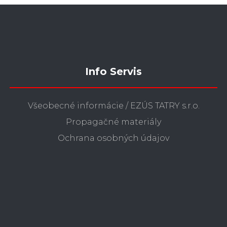
Info Servis
Všeobecné informácie / EZÚS TATRY s.r.o.
Propagačné materiály
Ochrana osobných údajov