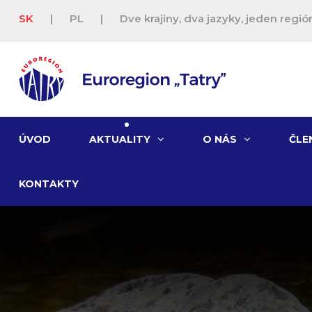
SK
|
PL
|
Dve krajiny, dva jazyky, jeden región
ÚVOD
AKTUALITY
O NÁS
ČLE
KONTAKTY