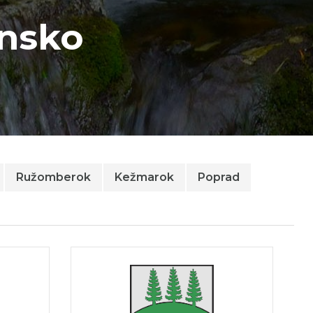
ensko
Ružomberok
Kežmarok
Poprad