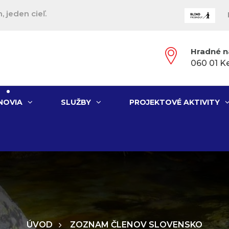
, jeden cieľ.
Hradné n
060 01 K
NOVIA
SLUŽBY
PROJEKTOVÉ AKTIVITY
ÚVOD
ZOZNAM ČLENOV SLOVENSKO