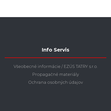
Info Servis
Všeobecné informácie / EZÚS TATRY s.r.o.
Propagačné materiály
Ochrana osobných údajov