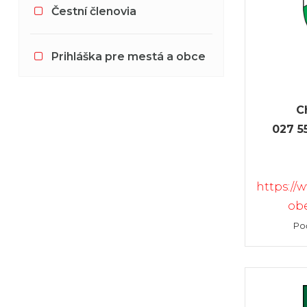
Čestní členovia
Prihláška pre mestá a obce
C
027 5
https://
ob
Poč