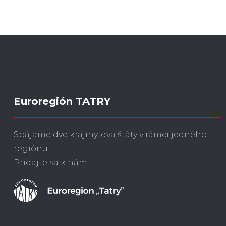
Euroregión TATRY
Spájame dve krajiny, dva štáty v rámci jedného
regiónu.
Pridajte sa k nám.