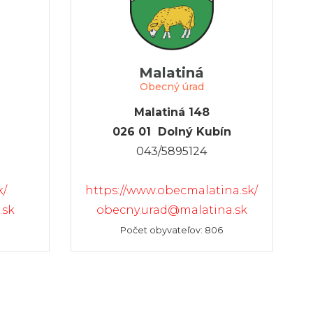
Malatiná
Obecný úrad
Malatiná 148
026 01 Dolný Kubín
043/5895124
k/
https://www.obecmalatina.sk/
.sk
obecny.urad@malatina.sk
Počet obyvateľov: 806