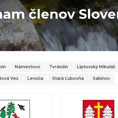
am členov Slov
bín
Námestovo
Tvrdošín
Liptovský Mikuláš
Nová Ves
Levoča
Stará Ľubovňa
Sabinov