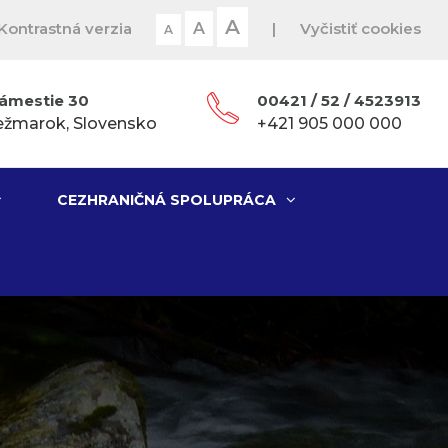
A
Kontrastná verzia
A
|
Vyčistiť cookies
A
ámestie 30
00421 / 52 / 4523913
ežmarok, Slovensko
+421 905 000 000
CEZHRANIČNÁ SPOLUPRÁCA