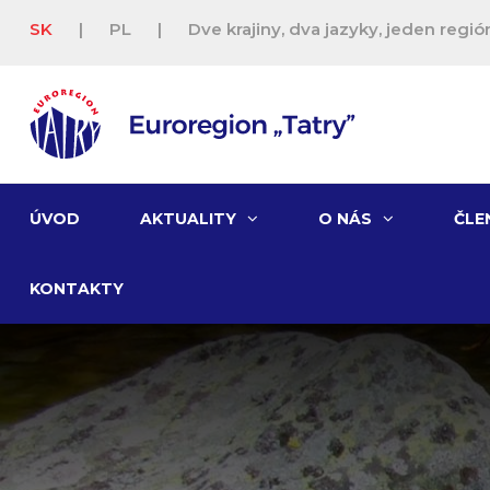
SK
|
PL
|
Dve krajiny, dva jazyky, jeden región
ÚVOD
AKTUALITY
O NÁS
ČLE
KONTAKTY