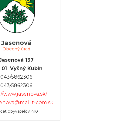
Jasenová
Obecný úrad
Jasenová 137
 01 Vyšný Kubín
043/5862306
043/5862306
://www.jasenova.sk/
enova@mail.t-com.sk
čet obyvateľov: 410