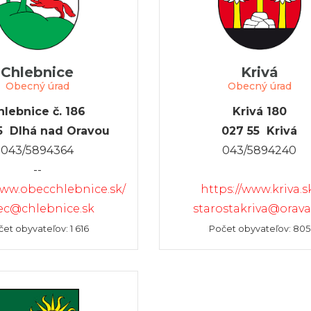
Chlebnice
Krivá
Obecný úrad
Obecný úrad
hlebnice č. 186
Krivá 180
5 Dlhá nad Oravou
027 55 Krivá
043/5894364
043/5894240
--
www.obecchlebnice.sk/
https://www.kriva.s
ec@chlebnice.sk
starostakriva@orava
et obyvateľov: 1 616
Počet obyvateľov: 805