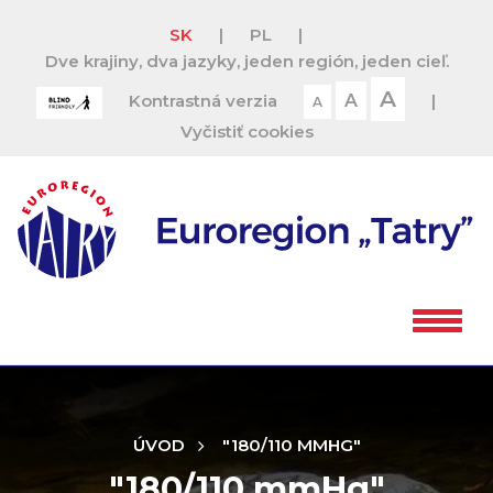
SK
|
PL
|
Dve krajiny, dva jazyky, jeden región, jeden cieľ.
A
Kontrastná verzia
A
|
A
Vyčistiť cookies
ÚVOD
"180/110 MMHG"
"180/110 mmHg"