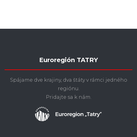
Euroregión TATRY
Spájame dve krajiny, dva štáty v rámci jedného
regiónu.
Pridajte sa k nám.