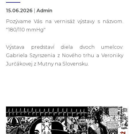
15.06.2026
|
Admin
Pozývame Vás na vernisáž výstavy s názvom.
"180/110 mmHg"
Výstava predstaví diela dvoch umelcov:
Gabriela Szyrszenia z Nového trhu a Veroniky
Jurčákovej z Mutny na Slovensku.