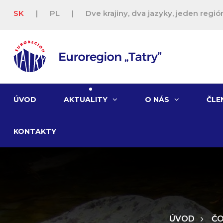
SK
|
PL
|
Dve krajiny, dva jazyky, jeden región
ÚVOD
AKTUALITY
O NÁS
ČLE
KONTAKTY
ÚVOD
ČO