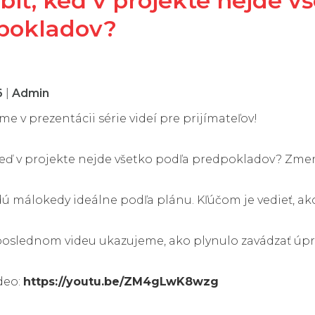
biť, keď v projekte nejde v
pokladov?
6
|
Admin
e v prezentácii série videí pre prijímateľov!
 keď v projekte nejde všetko podľa predpokladov? Zm
dú málokedy ideálne podľa plánu. Kľúčom je vedieť, ak
oslednom videu ukazujeme, ako plynulo zavádzať úprav
deo:
https://youtu.be/ZM4gLwK8wzg