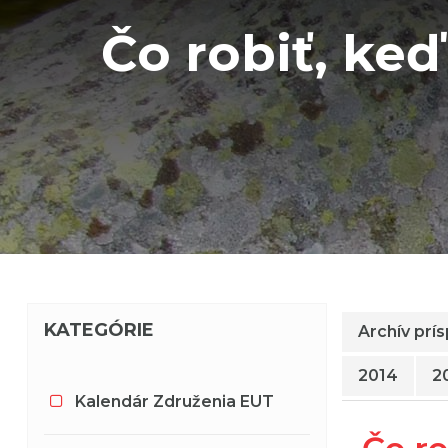
Čo robiť, keď
KATEGÓRIE
Archív prí
2014
2
Kalendár Združenia EUT