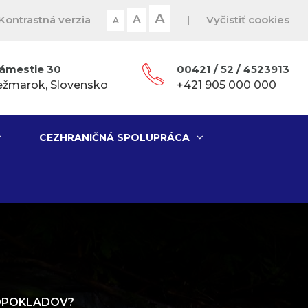
A
Kontrastná verzia
A
|
Vyčistiť cookies
A
ámestie 30
00421 / 52 / 4523913
ežmarok, Slovensko
+421 905 000 000
CEZHRANIČNÁ SPOLUPRÁCA
EDPOKLADOV?