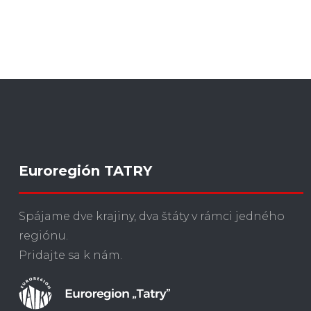
Euroregión TATRY
Spájame dve krajiny, dva štáty v rámci jedného
regiónu.
Pridajte sa k nám.