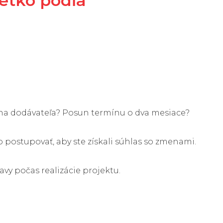
šetko podľa
ena dodávateľa? Posun termínu o dva mesiace?
o postupovať, aby ste získali súhlas so zmenami.
y počas realizácie projektu.