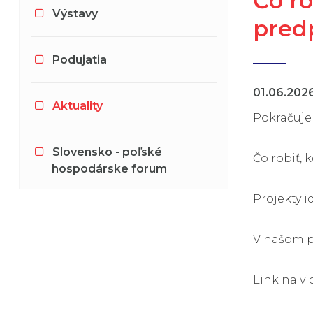
Čo ro
Výstavy
pred
Podujatia
01.06.202
Aktuality
Pokračujem
Slovensko - poľské
Čo robiť,
hospodárske forum
Projekty i
V našom p
Link na vi