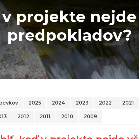
 v projekte nejd
predpokladov?
spevkov
2025
2024
2023
2022
2021
013
2012
2011
2010
2009