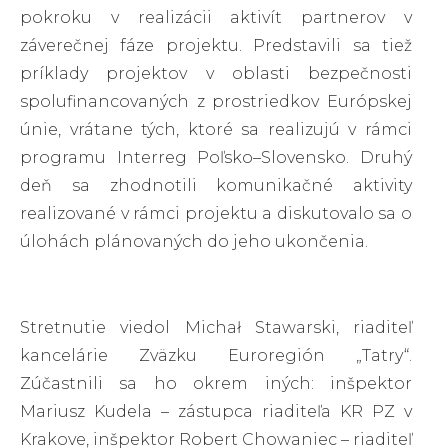
pokroku v realizácii aktivít partnerov v
záverečnej fáze projektu. Predstavili sa tiež
príklady projektov v oblasti bezpečnosti
spolufinancovaných z prostriedkov Európskej
únie, vrátane tých, ktoré sa realizujú v rámci
programu Interreg Poľsko–Slovensko. Druhý
deň sa zhodnotili komunikačné aktivity
realizované v rámci projektu a diskutovalo sa o
úlohách plánovaných do jeho ukončenia.
Stretnutie viedol Michał Stawarski, riaditeľ
kancelárie Zväzku Euroregión „Tatry“.
Zúčastnili sa ho okrem iných: inšpektor
Mariusz Kudela – zástupca riaditeľa KR PZ v
Krakove, inšpektor Robert Chowaniec – riaditeľ