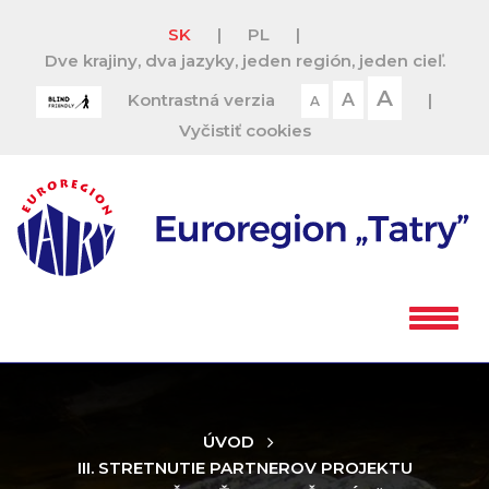
SK
|
PL
|
Dve krajiny, dva jazyky, jeden región, jeden cieľ.
A
Kontrastná verzia
A
|
A
Vyčistiť cookies
ÚVOD
III. STRETNUTIE PARTNEROV PROJEKTU