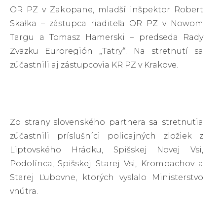
OR PZ v Zakopane, mladší inšpektor Robert
Skałka – zástupca riaditeľa OR PZ v Nowom
Targu a Tomasz Hamerski – predseda Rady
Zväzku Euroregión „Tatry“. Na stretnutí sa
zúčastnili aj zástupcovia KR PZ v Krakove.
Zo strany slovenského partnera sa stretnutia
zúčastnili príslušníci policajných zložiek z
Liptovského Hrádku, Spišskej Novej Vsi,
Podolínca, Spišskej Starej Vsi, Krompachov a
Starej Ľubovne, ktorých vyslalo Ministerstvo
vnútra.