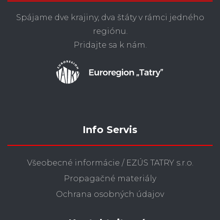
Spájame dve krajiny, dva štáty v rámci jedného
regiónu.
Pridajte sa k nám.
Info Servis
Všeobecné informácie / EZÚS TATRY s.r.o.
Propagačné materiály
Ochrana osobných údajov