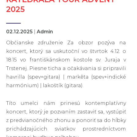
2025
02.12.2025
|
Admin
Občianske združenie Za obzor pozýva na
koncert, ktorý sa uskutoční vo štvrtok 4.12. o
18:15 vo františkánskom kostole sv. Juraja v
Trstenej. Piesne ticha a očakávania si pripravili
havrilla (spev+gitara) | markēta (spev+indické
harmónium) | lakoštík (gitara).
Títo umelci nám prinesú kontemplatívny
koncert, ktorý je pozvaním zastaviť sa, vystúpiť
z predvianočného zhonu a ponoriť sa do hĺbky
prichádzajúcich sviatkov prostredníctvom