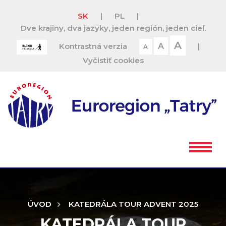
SK
|
PL
|
Dve krajiny, dva jazyky, jeden región, jeden cieľ.
A
Kontrastná verzia
A
|
A
Vyčistiť cookies
ÚVOD
KATEDRÁLA TOUR ADVENT 2025
KATEDRÁLA TOUR