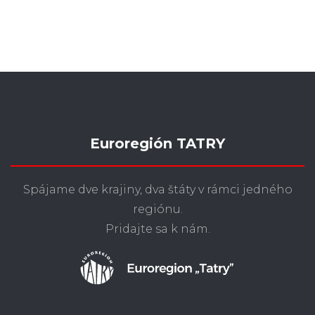
Euroregión TATRY
Spájame dve krajiny, dva štáty v rámci jedného
regiónu.
Pridajte sa k nám.