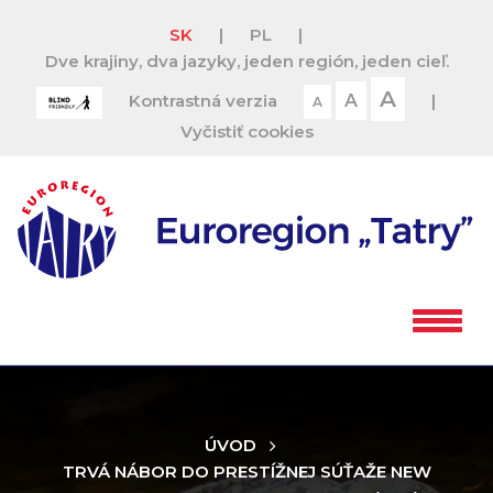
SK
|
PL
|
Dve krajiny, dva jazyky, jeden región, jeden cieľ.
A
Kontrastná verzia
A
|
A
Vyčistiť cookies
ÚVOD
TRVÁ NÁBOR DO PRESTÍŽNEJ SÚŤAŽE NEW