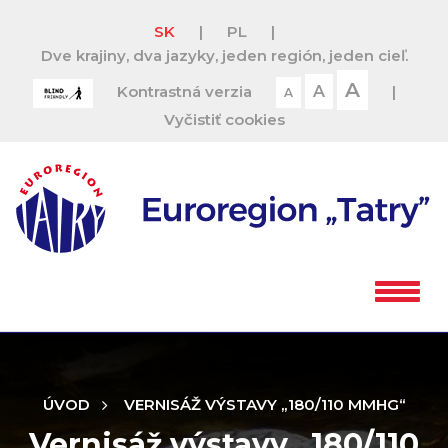
SK
|
PL
|
Dve krajiny, dva jazyky, jeden región, jeden cieľ.
A
Kontrastná verzia
A
|
A
Vyčistiť cookies
ÚVOD
VERNISÁŽ VÝSTAVY „180/110 MMHG“
Vernisáž výstavy „180/110