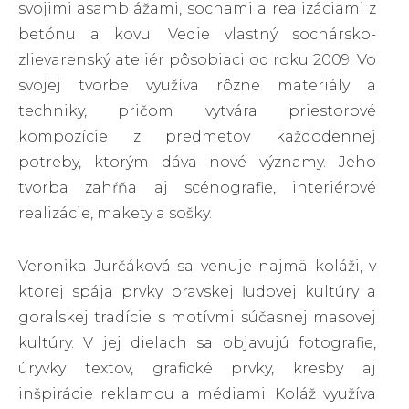
svojimi asamblážami, sochami a realizáciami z
betónu a kovu. Vedie vlastný sochársko-
zlievarenský ateliér pôsobiaci od roku 2009. Vo
svojej tvorbe využíva rôzne materiály a
techniky, pričom vytvára priestorové
kompozície z predmetov každodennej
potreby, ktorým dáva nové významy. Jeho
tvorba zahŕňa aj scénografie, interiérové
realizácie, makety a sošky.
Veronika Jurčáková sa venuje najmä koláži, v
ktorej spája prvky oravskej ľudovej kultúry a
goralskej tradície s motívmi súčasnej masovej
kultúry. V jej dielach sa objavujú fotografie,
úryvky textov, grafické prvky, kresby aj
inšpirácie reklamou a médiami. Koláž využíva