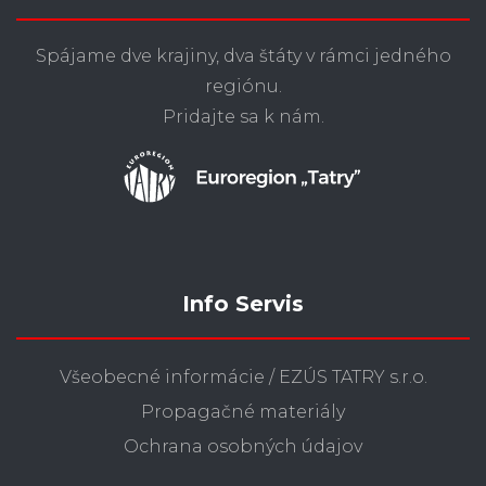
Spájame dve krajiny, dva štáty v rámci jedného
regiónu.
Pridajte sa k nám.
Info Servis
Všeobecné informácie / EZÚS TATRY s.r.o.
Propagačné materiály
Ochrana osobných údajov