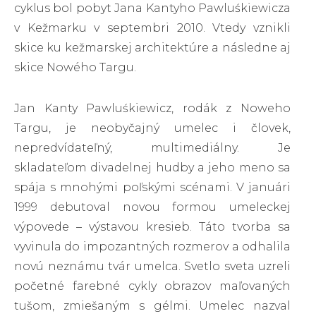
cyklus bol pobyt Jana Kantyho Pawluśkiewicza
v Kežmarku v septembri 2010. Vtedy vznikli
skice ku kežmarskej architektúre a následne aj
skice Nowého Targu.
Jan Kanty Pawluśkiewicz, rodák z Noweho
Targu, je neobyčajný umelec i človek,
nepredvídateľný, multimediálny. Je
skladateľom divadelnej hudby a jeho meno sa
spája s mnohými poľskými scénami. V januári
1999 debutoval novou formou umeleckej
výpovede – výstavou kresieb. Táto tvorba sa
vyvinula do impozantných rozmerov a odhalila
novú neznámu tvár umelca. Svetlo sveta uzreli
početné farebné cykly obrazov maľovaných
tušom, zmiešaným s gélmi. Umelec nazval