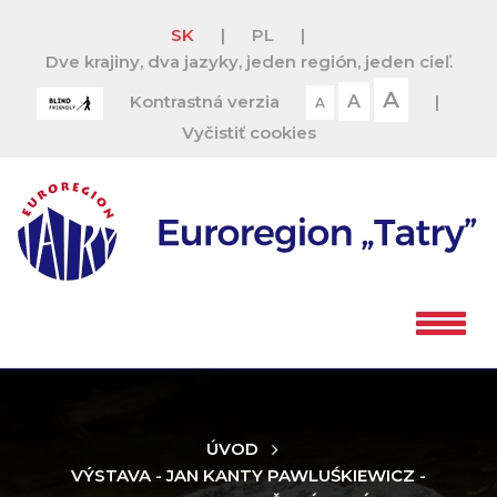
SK
|
PL
|
Dve krajiny, dva jazyky, jeden región, jeden cieľ.
A
Kontrastná verzia
A
|
A
Vyčistiť cookies
ÚVOD
VÝSTAVA - JAN KANTY PAWLUŚKIEWICZ -