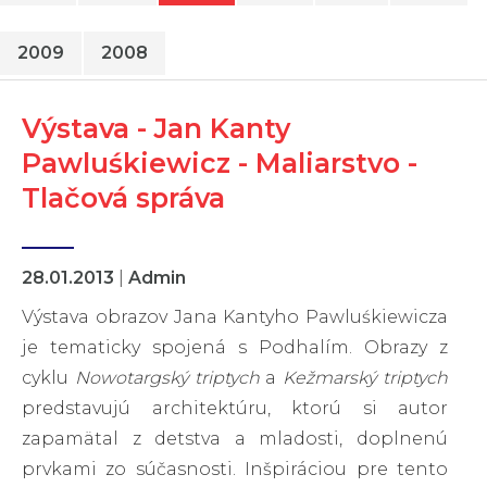
2009
2008
Výstava - Jan Kanty
Pawluśkiewicz - Maliarstvo -
Tlačová správa
28.01.2013
|
Admin
Výstava obrazov Jana Kantyho Pawluśkiewicza
je tematicky spojená s Podhalím. Obrazy z
cyklu
Nowotargský triptych
a
Kežmarský triptych
predstavujú architektúru, ktorú si autor
zapamätal z detstva a mladosti, doplnenú
prvkami zo súčasnosti. Inšpiráciou pre tento