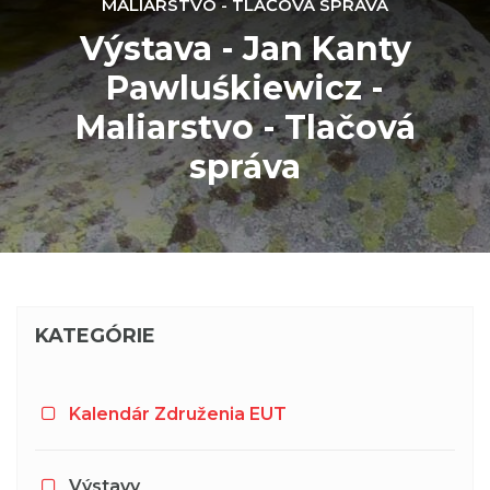
MALIARSTVO - TLAČOVÁ SPRÁVA
Výstava - Jan Kanty
Pawluśkiewicz -
Maliarstvo - Tlačová
správa
KATEGÓRIE
Kalendár Združenia EUT
Výstavy