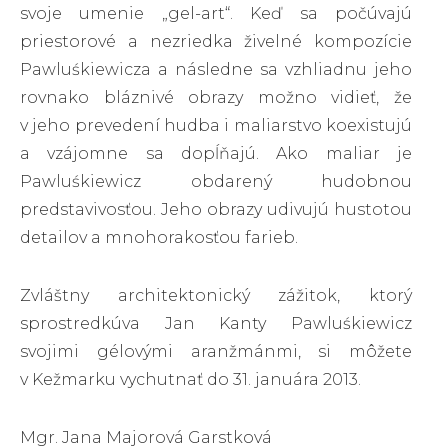
svoje umenie „gel-art“. Keď sa počúvajú
priestorové a nezriedka živelné kompozície
Pawluśkiewicza a následne sa vzhliadnu jeho
rovnako bláznivé obrazy možno vidieť, že
v jeho prevedení hudba i maliarstvo koexistujú
a vzájomne sa dopĺňajú. Ako maliar je
Pawluśkiewicz obdarený hudobnou
predstavivosťou. Jeho obrazy udivujú hustotou
detailov a mnohorakosťou farieb.
Zvláštny architektonický zážitok, ktorý
sprostredkúva Jan Kanty Pawluśkiewicz
svojimi gélovými aranžmánmi, si môžete
v Kežmarku vychutnať do 31. januára 2013.
Mgr. Jana Majorová Garstková