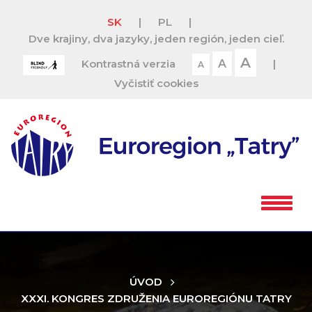
SK
|
PL
|
Dve krajiny, dva jazyky, jeden región, jeden cieľ.
A
Kontrastná verzia
A
|
A
Vyčistiť cookies
ÚVOD
XXXI. KONGRES ZDRUŽENIA EUROREGIÓNU TATRY