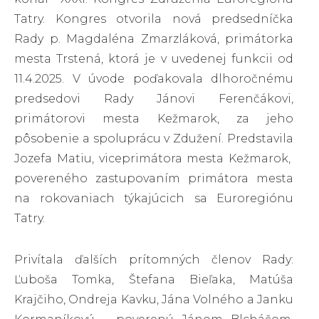
Tatry. Kongres otvorila nová predsedníčka
Rady p. Magdaléna Zmarzláková, primátorka
mesta Trstená, ktorá je v uvedenej funkcii od
11.4.2025. V úvode poďakovala dlhoročnému
predsedovi Rady Jánovi Ferenčákovi,
primátorovi mesta Kežmarok, za jeho
pôsobenie a spoluprácu v Zdužení. Predstavila
Jozefa Matiu, viceprimátora mesta Kežmarok,
povereného zastupovaním primátora mesta
na rokovaniach týkajúcich sa Euroregiónu
Tatry.
Privítala ďalších prítomných členov Rady:
Ľuboša Tomka, Štefana Bieľaka, Matúša
Krajčiho, Ondreja Kavku, Jána Volného a Janku