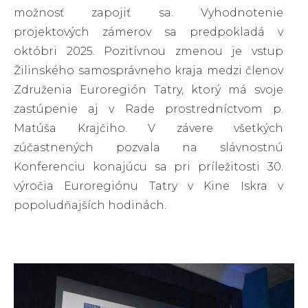
možnosť zapojiť sa. Vyhodnotenie
projektových zámerov sa predpokladá v
októbri 2025. Pozitívnou zmenou je vstup
Žilinského samosprávneho kraja medzi členov
Združenia Euroregión Tatry, ktorý má svoje
zastúpenie aj v Rade prostredníctvom p.
Matúša Krajčiho. V závere všetkých
zúčastnených pozvala na slávnostnú
Konferenciu konajúcu sa pri príležitosti 30.
výročia Euroregiónu Tatry v Kine Iskra v
popoludňajších hodinách.