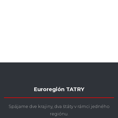
Euroregión TATRY
Spájame dve krajiny, dva štáty v rámci jedného
regiónu.