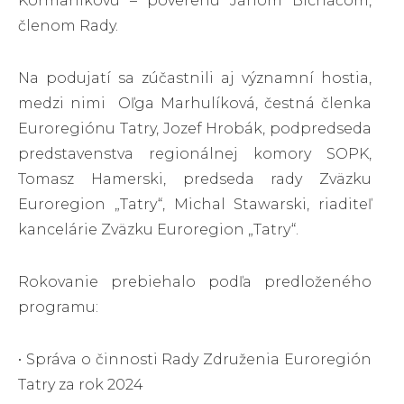
Kormaníkovú – poverenú Jánom Blcháčom,
členom Rady.
Na podujatí sa zúčastnili aj významní hostia,
medzi nimi Oľga Marhulíková, čestná členka
Euroregiónu Tatry, Jozef Hrobák, podpredseda
predstavenstva regionálnej komory SOPK,
Tomasz Hamerski, predseda rady Zväzku
Euroregion „Tatry“, Michal Stawarski, riaditeľ
kancelárie Zväzku Euroregion „Tatry“.
Rokovanie prebiehalo podľa predloženého
programu:
• Správa o činnosti Rady Združenia Euroregión
Tatry za rok 2024