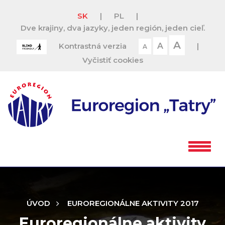
SK
|
PL
|
Dve krajiny, dva jazyky, jeden región, jeden cieľ.
A
Kontrastná verzia
A
|
A
Vyčistiť cookies
ÚVOD
EUROREGIONÁLNE AKTIVITY 2017
Euroregionálne aktivity